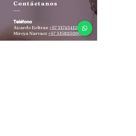
Contáctanos
Teléfono
Aicardo Beltran
+57 3174341259
Mireya Narvaez
+57 3158230960
Correo
aicardobeltran@yahoo.com
irenovacioncristiana@gmail.co
m
Dirección
Autopista Norte #102-70