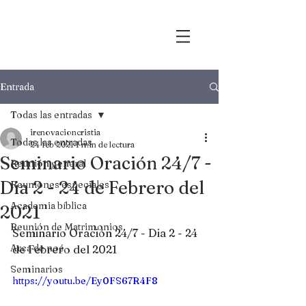
Entrada
Todas las entradas
irenovacioncristia
Todas las entradas
24 feb 2021
1 min de lectura
Seminario Oración 24/7 -
Reunión general
Dia 2 - 24 de Febrero del
Reuniones especiales
Academia bíblica
2021
Reunión de Matrimonios
Seminario Oración 24/7 - Dia 2 - 24 
Arca de noé
de Febrero del 2021
Seminarios
https://youtu.be/Ey0FS67R4F8