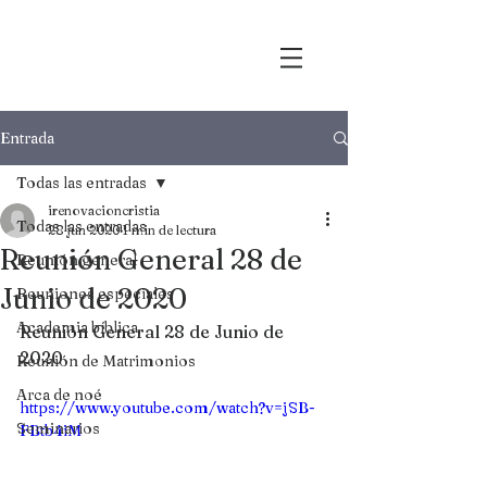
Entrada
Todas las entradas
irenovacioncristia
Todas las entradas
28 jun 2020
1 min de lectura
Reunión General 28 de
Reunión general
Junio de 2020
Reuniones especiales
Academia bíblica
Reunión General 28 de Junio de 
2020
Reunión de Matrimonios
Arca de noé
https://www.youtube.com/watch?v=jSB-
Seminarios
FBtb4iM