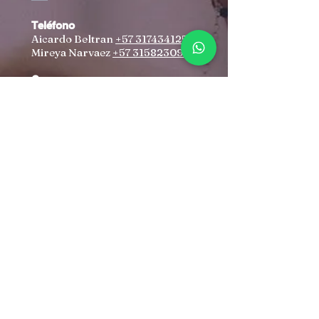
Teléfono
Aicardo Beltran
+57 3174341259
Mireya Narvaez
+57 3158230960
Correo
aicardobeltran@yahoo.com
irenovacioncristiana@gmail.co
m
Dirección
Autopista Norte #102-70