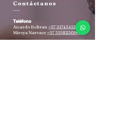
Contáctanos
Teléfono
Aicardo Beltran
+57 3174341259
Mireya Narvaez
+57 3158230960
Correo
aicardobeltran@yahoo.com
irenovacioncristiana@gmail.co
m
Dirección
Autopista Norte #102-70