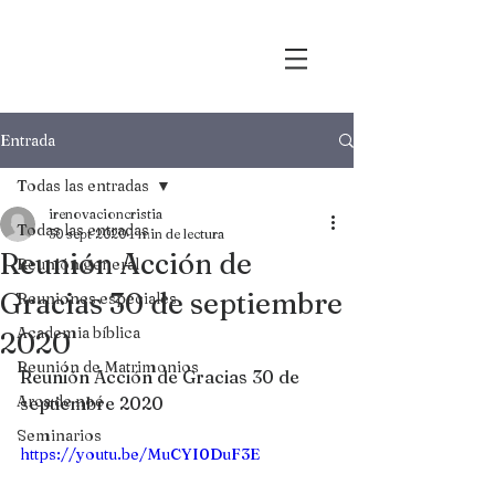
Entrada
Todas las entradas
irenovacioncristia
Todas las entradas
30 sept 2020
1 min de lectura
Reunión Acción de
Reunión general
Gracias 30 de septiembre
Reuniones especiales
Academia bíblica
2020
Reunión de Matrimonios
Reunión Acción de Gracias 30 de 
Arca de noé
septiembre 2020
Seminarios
https://youtu.be/MuCYI0DuF3E