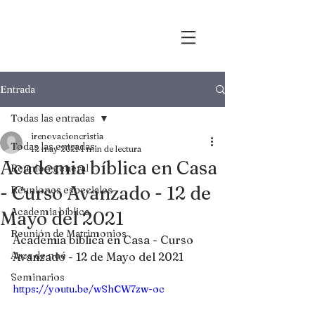
Entrada
Todas las entradas
irenovacioncristia
Todas las entradas
12 may 2021
1 min de lectura
Academia bíblica en Casa
Reunión general
- Curso Avanzado - 12 de
Reuniones especiales
Academia bíblica
Mayo del 2021
Reunión de Matrimonios
Academia bíblica en Casa - Curso 
Arca de noé
Avanzado - 12 de Mayo del 2021
Seminarios
https://youtu.be/wShCW7zw-oc