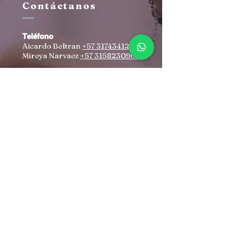
Contáctanos
Teléfono
Aicardo Beltran
+57 3174341259
Mireya Narvaez
+57 3158230960
Correo
aicardobeltran@yahoo.com
irenovacioncristiana@gmail.co
m
Dirección
Autopista Norte #102-70