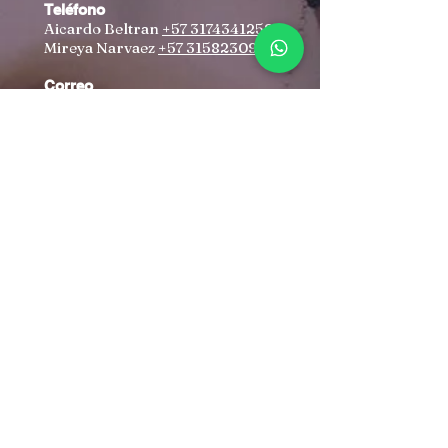
Teléfono
Aicardo Beltran
+57 3174341259
Mireya Narvaez
+57 3158230960
Correo
aicardobeltran@yahoo.com
irenovacioncristiana@gmail.co
m
Dirección
Autopista Norte #102-70